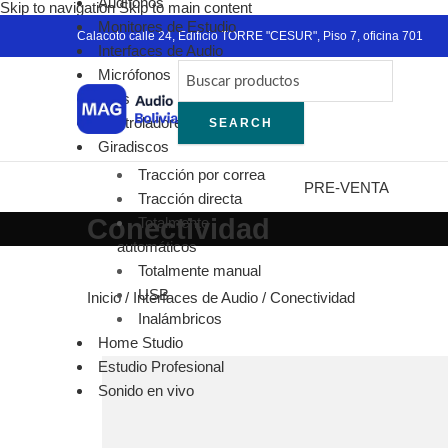
Audífonos
Skip to navigation
Skip to main content
Monitores de Estudio
Calacoto calle 24, Edificio TORRE "CESUR", Piso 7, oficina 701
Interfaces de Audio
Micrófonos
DJ´s
Controladores MIDI
SEARCH
Giradiscos
Tracción por correa
PRE-VENTA
Tracción directa
Conectividad
Totalmente
automáticos
Totalmente manual
USB
Inicio
/
Interfaces de Audio
/
Conectividad
Inalámbricos
Home Studio
Estudio Profesional
Sonido en vivo