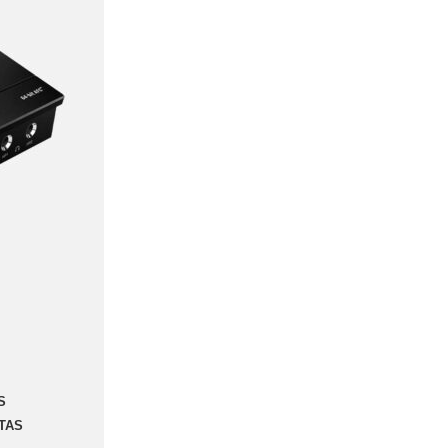
Focal
Ver todo
Warm audio
Micrófonos
Preamplificadores
Ecualizadores
Compresores
Pedales
Avantone Pro
Ver todo
focusrite
Scarlett
Vocaster
Clarett+
ISA
Red & RedNet
S
TAS