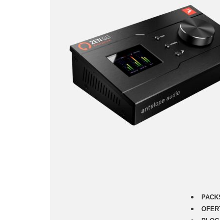
PACK
OFER