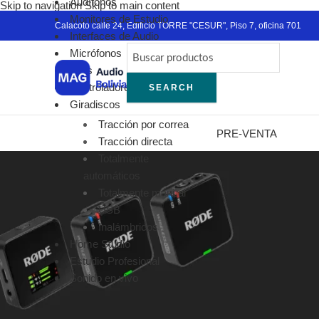
Audífonos
Skip to navigation
Skip to main content
Monitores de Estudio
Calacoto calle 24, Edificio TORRE "CESUR", Piso 7, oficina 701
Interfaces de Audio
Micrófonos
DJ´s
Controladores MIDI
SEARCH
Giradiscos
Tracción por correa
PRE-VENTA
Tracción directa
Totalmente
automáticos
Totalmente manual
USB
Inalámbricos
Home Studio
Estudio Profesional
Sonido en vivo