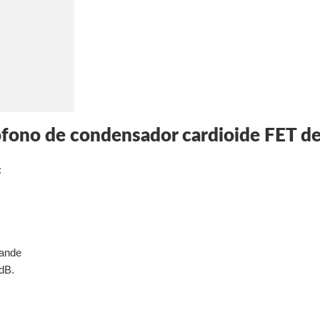
ono de condensador cardioide FET de
:
rande
 dB.