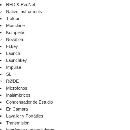
RED & RedNet
Native Instruments
Traktor
Maschine
Komplete
Novation
FLkey
Launch
Launchkey
Impulse
SL
RØDE
Micrófonos
Inalámbricos
Condensador de Estudio
En Camara
Lavalier y Portátiles
Transmisión
Interfaces y mezcladoras