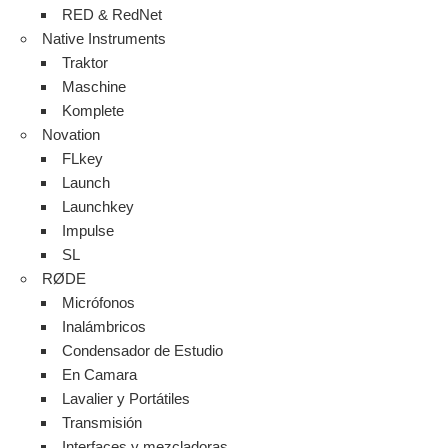
RED & RedNet
Native Instruments
Traktor
Maschine
Komplete
Novation
FLkey
Launch
Launchkey
Impulse
SL
RØDE
Micrófonos
Inalámbricos
Condensador de Estudio
En Camara
Lavalier y Portátiles
Transmisión
Interfaces y mezcladoras