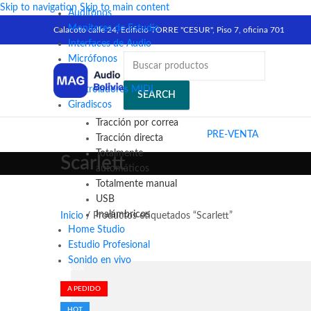
Skip to navigation
Skip to main content
Audífonos
Monitores de Estudio
Calacoto calle 24, Edificio TORRE "CESUR", Piso 7, oficina 701
Interfaces de Audio
Micrófonos
DJ´s
Controladores MIDI
SEARCH
Giradiscos
Tracción por correa
PRE-VENTA
Tracción directa
Totalmente
Scarlett
automáticos
Totalmente manual
USB
Inalámbricos
Inicio
/
Productos etiquetados “Scarlett”
Home Studio
Estudio Profesional
Sonido en vivo
-20%
A PEDIDO
HOT