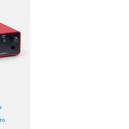
Ver todo
Warm audio
Micrófonos
Preamplificadores
Ecualizadores
Compresores
Pedales
Avantone Pro
Ver todo
focusrite
Scarlett
Vocaster
Clarett+
ISA
Red & RedNet
S
TO