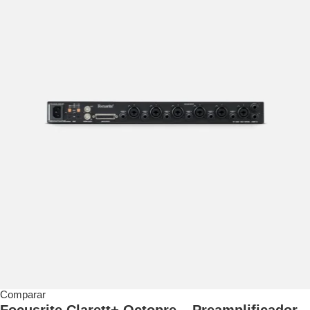
Comparar
Focusrite Clarett+ Octopre – Preamplificador