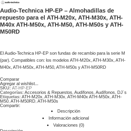
Audio-Technica HP-EP – Almohadillas de
repuesto para el ATH-M20x, ATH-M30x, ATH-
M40x ATH-M50x, ATH-M50, ATH-M50s y ATH-
M50RD
El Audio-Technica HP-EP son fundas de recambio para la serie M
(par). Compatibles con: los modelos ATH-M20x, ATH-M30x, ATH-
M40x, ATH-M50x, ATH-M50, ATH-M50s y ATH-M50RD
Comparar
Agregar al wishlist...
SKU:
AT-HP-EP
Categorías:
Accesorios & Repuestos
,
Audífonos
,
Audífonos
,
DJ´s
Etiquetas:
ATH-M20x
,
ATH-M30x
,
ATH-M40x ATH-M50x
,
ATH-
M50
,
ATH-M50RD
,
ATH-M50s
Compartir:
Descripción
Información adicional
Valoraciones (0)
Descripción