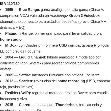
ISA 110/130
.
1995 — Blue Range
: gama analógica de alta gama (Clase A,
compresión VCA) valorada en
mastering
.•
Green 3 Voicebox
:
channel strip compacto para estudios pequeños (previo Clase A +
dinámica + EQ).
Platinum Range
: primer gran paso para llevar calidad pro al
home studio
.
M Box
(con Digidesign): primera
USB compacta
para Pro Tools
LE con previos Focusrite.
2004 — Liquid Channel
: híbrido analógico + modelado por
convolución
(con Sintefex) para recrear previos/compresores
vintage.
2005 — Saffire
: interfaces
FireWire
con previos Focusrite.
2012 — Scarlett
: revolución del
home recording
(USB, carcasa
roja, previos limpios).
RedNet (AoIP)
: regreso al mercado pro con
Dante
para estudio,
broadcast y vivo.
2015 — Clarett
: pensada para
Thunderbolt
, baja latencia y
previos inspirados en ISA.