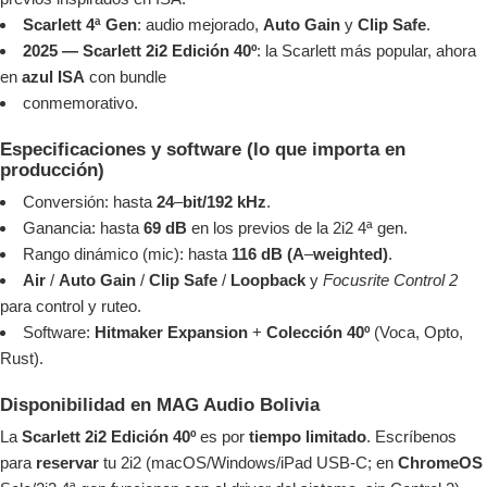
Scarlett 4ª Gen
: audio mejorado,
Auto Gain
y
Clip Safe
.
2025 — Scarlett 2i2 Edición 40º
: la Scarlett más popular, ahora
en
azul ISA
con bundle
conmemorativo.
Especificaciones y software (lo que importa en
producción)
Conversión: hasta
24
–
bit/192 kHz
.
Ganancia: hasta
69 dB
en los previos de la 2i2 4ª gen.
Rango dinámico (mic): hasta
116 dB (A
–
weighted)
.
Air
/
Auto Gain
/
Clip Safe
/
Loopback
y
Focusrite Control 2
para control y ruteo.
Software:
Hitmaker Expansion
+
Colección 40º
(Voca, Opto,
Rust).
Disponibilidad en MAG Audio Bolivia
La
Scarlett 2i2 Edición 40º
es por
tiempo limitado
. Escríbenos
para
reservar
tu 2i2 (macOS/Windows/iPad USB-C; en
ChromeOS