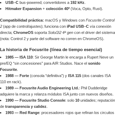
USB
–
C
bus-powered; convertidores a
192 kHz
.
Hitmaker Expansion
+
colección 40º
(Voca, Opto, Rust).
Compatibilidad práctica:
macOS y Windows con
Focusrite Control
2
(app de control/ajustes); funciona con
iPad USB
–
C
vía conexión
directa;
ChromeOS
soporta
Solo/2i2 4ª gen
con el driver del sistema
(nota: Control 2 y parte del software no corren en ChromeOS).
La historia de Focusrite (línea de tiempo esencial)
1985 — ISA 110
: Sir George Martin le encarga a Rupert Neve un
pre/EQ “sin concesiones” para AIR Studios. Nace el
sonido
Focusrite
.
1988 — Forte
(consola “definitiva”) y
ISA 115
(dos canales ISA
110 en rack).
1989 — Focusrite Audio Engineering Ltd.
: Phil Dudderidge
adquiere la marca y relanza módulos ISA junto con nuevos diseños.
1990 — Focusrite Studio Console
: solo
10
unidades; reputación
de
transparencia y
calidez
.
1993 — Red Range
: procesadores rojos que refinan los circuitos