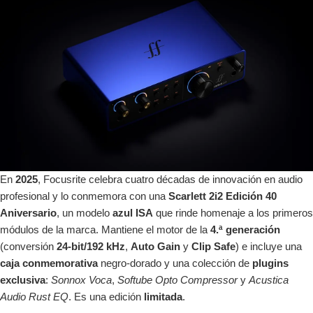
En
2025
, Focusrite celebra cuatro décadas de innovación en audio
profesional y lo conmemora con una
Scarlett 2i2 Edición 40
Aniversario
, un modelo
azul ISA
que rinde homenaje a los primeros
módulos de la marca. Mantiene el motor de la
4.ª generación
(conversión
24-bit/192
kHz
,
Auto Gain
y
Clip Safe
) e incluye una
caja conmemorativa
negro-dorado y una colección de
plugins
exclusiva
:
Sonnox Voca
,
Softube Opto Compressor
y
Acustica
Audio Rust EQ
. Es una edición
limitada
.