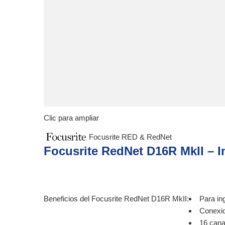
Clic para ampliar
Focusrite RED & RedNet
Focusrite RedNet D16R MkII – In
Beneficios del Focusrite RedNet D16R MkII:
Para in
Conexio
16 cana