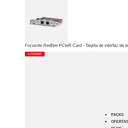
Foc
Ver
War
Mic
Pre
Ecu
Focusrite RedNet PCIeR Card - Tarjeta de interfaz de 
Com
Ped
A PEDIDO
Ava
Ver
focu
Scar
Voc
Clar
ISA
Red
PACKS
OFERTA