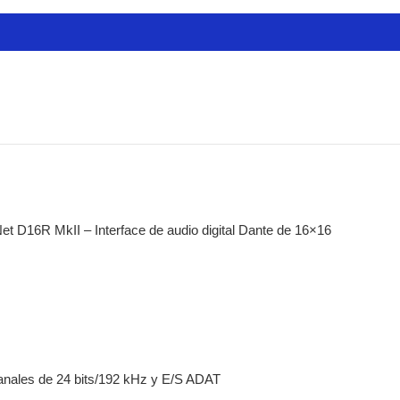
k lion audio
 todo
DE
rófonos
lámbricos
densador de estudio
camara
liers y portátiles
nsmisión
erfaces y mezcladoras
isonic
et D16R MkII – Interface de audio digital Dante de 16×16
esorios
io-technica
ífonos
sulas
adiscos
rófonos
temas inalámbricos
canales de 24 bits/192 kHz y E/S ADAT
ks