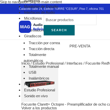
Audífonos
Skip to navigation
Skip to main content
Blac
Monitores de Estudio
Ver
Calacoto calle 24, Edificio TORRE "CESUR", Piso 7, oficina 701
Interfaces de Audio
RO
Micrófonos
Mic
DJ´s
Ina
Controladores MIDI
SEARCH
Con
Giradiscos
En 
Tracción por correa
Lava
PRE-VENTA
Tracción directa
Tra
Totalmente
Int
automáticos
Amb
Inicio
/
Estudio Profesional
/
Interfaces
/
Focusrite RedN
Totalmente manual
Acc
USB
Aud
Inalámbricos
Aud
Home Studio
Cáp
Estudio Profesional
Gir
Sonido en vivo
Mic
Sis
Focusrite Clarett+ Octopre - Preamplificador de ocho 
Volver a los productos
Pac