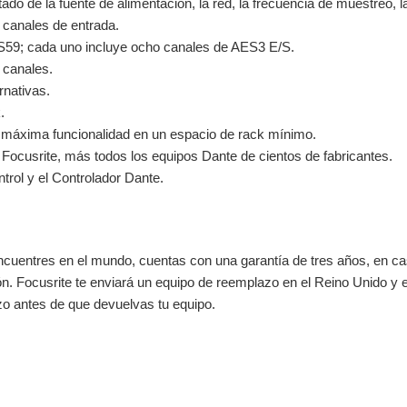
tado de la fuente de alimentación, la red, la frecuencia de muestreo, l
 canales de entrada.
S59; cada uno incluye ocho canales de AES3 E/S.
 canales.
nativas.
.
a máxima funcionalidad en un espacio de rack mínimo.
 Focusrite, más todos los equipos Dante de cientos de fabricantes.
rol y el Controlador Dante.
encuentres en el mundo, cuentas con una garantía de tres años, en c
ón. Focusrite te enviará un equipo de reemplazo en el Reino Unido y 
azo antes de que devuelvas tu equipo.