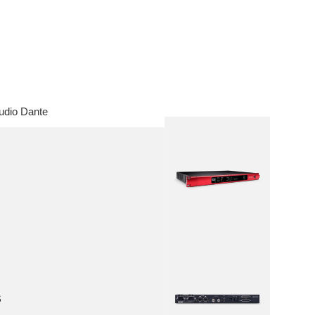
al
 todo
m audio
rófonos
amplificadores
alizadores
audio Dante
presores
ales
ntone Pro
 todo
srite
lett
aster
ett+
 & RedNet
S