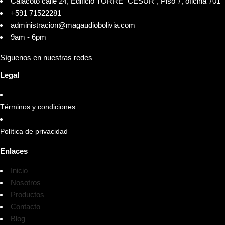
Calacoto calle 24, Edificio TORRE "CESUR", Piso 7, oficina 701
+591 71522281
administracion@magaudiobolivia.com
9am - 6pm
Síguenos en nuestras redes
Legal
Términos y condiciones
Política de privacidad
Enlaces
Inicio
Nosotros
Productos
Contacto
Blog