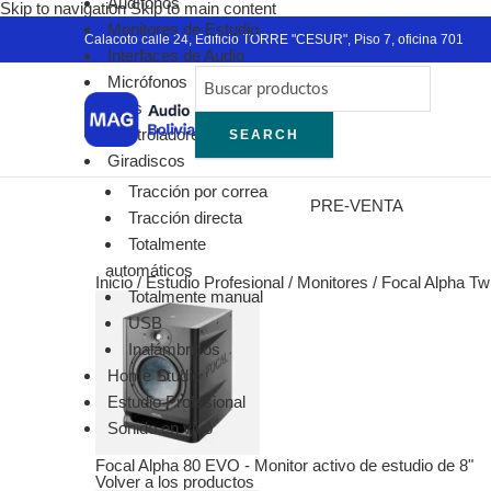
Audífonos
Skip to navigation
Skip to main content
Blac
Monitores de Estudio
Ver
Calacoto calle 24, Edificio TORRE "CESUR", Piso 7, oficina 701
Interfaces de Audio
RO
Micrófonos
Mic
DJ´s
Ina
Controladores MIDI
SEARCH
Con
Giradiscos
En 
Tracción por correa
Lava
PRE-VENTA
Tracción directa
Tra
Totalmente
Int
automáticos
Amb
Inicio
/
Estudio Profesional
/
Monitores
/
Focal Alpha Tw
Totalmente manual
Acc
USB
Aud
Inalámbricos
Aud
Home Studio
Cáp
Estudio Profesional
Gir
Sonido en vivo
Mic
Sis
Focal Alpha 80 EVO - Monitor activo de estudio de 8"
Volver a los productos
Pac