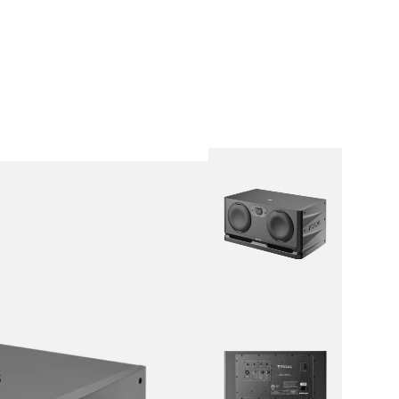
al
 todo
m audio
rófonos
amplificadores
alizadores
presores
ales
ntone Pro
 todo
srite
lett
aster
ett+
 & RedNet
S