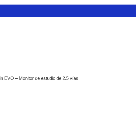
k lion audio
 todo
DE
rófonos
lámbricos
densador de estudio
camara
liers y portátiles
nsmisión
erfaces y mezcladoras
isonic
in EVO – Monitor de estudio de 2.5 vías
esorios
io-technica
ífonos
sulas
adiscos
rófonos
temas inalámbricos
ks