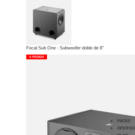
Foc
Ver
War
Mic
Pre
Ecu
Focal Sub One - Subwoofer doble de 8"
Com
Ped
A PEDIDO
Ava
Ver
focu
Scar
Voc
Clar
ISA
Red
PACKS
OFERTA