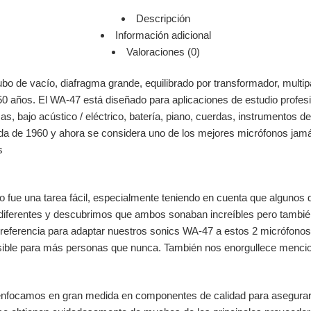
Descripción
Información adicional
Valoraciones (0)
 de vacío, diafragma grande, equilibrado por transformador, multipatr
0 años. El WA-47 está diseñado para aplicaciones de estudio profesio
as, bajo acústico / eléctrico, batería, piano, cuerdas, instrumentos de
da de 1960 y ahora se considera uno de los mejores micrófonos jamás
s
 fue una tarea fácil, especialmente teniendo en cuenta que algunos 
erentes y descubrimos que ambos sonaban increíbles pero también 
 referencia para adaptar nuestros sonics WA-47 a estos 2 micrófono
esible para más personas que nunca. También nos enorgullece mencio
enfocamos en gran medida en componentes de calidad para asegurarno