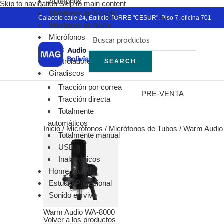
Audífonos
Skip to navigation
Skip to main content
Blac
Monitores de Estudio
Ver
Calacoto calle 24, Edificio TORRE "CESUR", Piso 7, oficina 701
Interfaces de Audio
RO
Micrófonos
Mic
DJ´s
Ina
Controladores MIDI
SEARCH
Con
Giradiscos
En 
Tracción por correa
Lava
PRE-VENTA
Tracción directa
Tra
Totalmente
Int
automáticos
Amb
Inicio
/
Micrófonos
/
Micrófonos de Tubos
/
Warm Audio
Totalmente manual
Acc
USB
Aud
Inalámbricos
Aud
Home Studio
Cáp
Estudio Profesional
Gir
Sonido en vivo
Mic
Sis
Warm Audio WA-8000
Volver a los productos
Pac