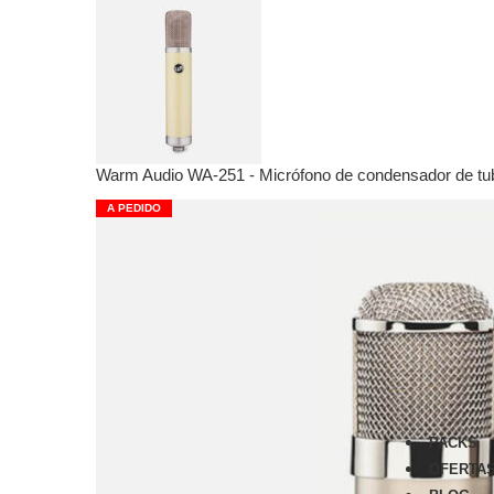
Foc
Ver
War
Mic
Pre
Ecu
Warm Audio WA-251 - Micrófono de condensador de tu
Com
Ped
A PEDIDO
Ava
Ver
focu
Scar
Voc
Clar
ISA
Red
PACKS
OFERTA