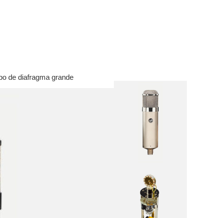
al
 todo
m audio
rófonos
amplificadores
alizadores
bo de diafragma grande
presores
ales
ntone Pro
 todo
srite
lett
aster
ett+
 & RedNet
S