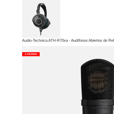
Foc
Ver
War
Mic
Pre
Ecu
Audio-Technica ATH-R70xa - Audífonos Abiertos de Re
Com
Ped
-20%
Ava
A PEDIDO
Ver
focu
Scar
Voc
Clar
ISA
Red
PACKS
OFERTA