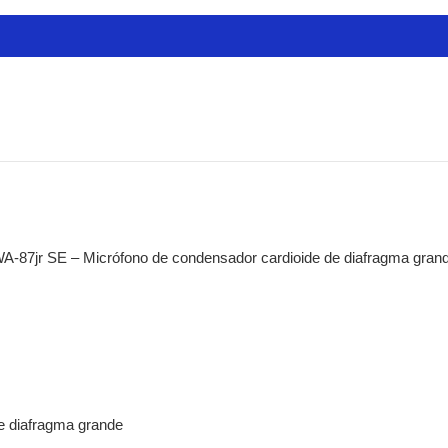
k lion audio
 todo
DE
rófonos
lámbricos
densador de estudio
camara
liers y portátiles
nsmisión
erfaces y mezcladoras
isonic
-87jr SE – Micrófono de condensador cardioide de diafragma gran
esorios
io-technica
ífonos
sulas
adiscos
rófonos
temas inalámbricos
e diafragma grande
ks