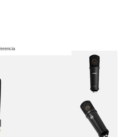
al
 todo
m audio
rófonos
amplificadores
alizadores
ferencia
presores
ales
ntone Pro
 todo
srite
lett
aster
ett+
 & RedNet
S