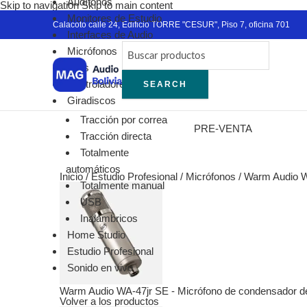
Audífonos
Skip to navigation
Skip to main content
Blac
Monitores de Estudio
Ver
Calacoto calle 24, Edificio TORRE "CESUR", Piso 7, oficina 701
Interfaces de Audio
RO
Micrófonos
Mic
DJ´s
Ina
Controladores MIDI
SEARCH
Con
Giradiscos
En 
Tracción por correa
Lava
PRE-VENTA
Tracción directa
Tra
Totalmente
Int
automáticos
Amb
Inicio
/
Estudio Profesional
/
Micrófonos
/
Warm Audio WA
Totalmente manual
Acc
USB
Aud
Inalámbricos
Aud
Home Studio
Cáp
Estudio Profesional
Gir
Sonido en vivo
Mic
Sis
Warm Audio WA-47jr SE - Micrófono de condensador d
Volver a los productos
Pac