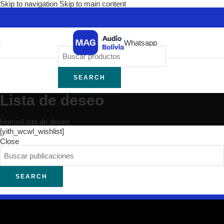
Skip to navigation
Skip to main content
Whatsapp
SEARCH
Lista de deseo
Home
/
Lista de deseo
[yith_wcwl_wishlist]
Close
SEARCH